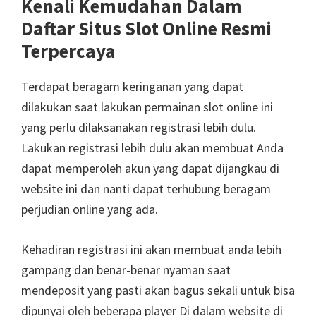
Kenali Kemudahan Dalam
Daftar Situs Slot Online Resmi
Terpercaya
Terdapat beragam keringanan yang dapat
dilakukan saat lakukan permainan slot online ini
yang perlu dilaksanakan registrasi lebih dulu.
Lakukan registrasi lebih dulu akan membuat Anda
dapat memperoleh akun yang dapat dijangkau di
website ini dan nanti dapat terhubung beragam
perjudian online yang ada.
Kehadiran registrasi ini akan membuat anda lebih
gampang dan benar-benar nyaman saat
mendeposit yang pasti akan bagus sekali untuk bisa
dipunyai oleh beberapa player Di dalam website di