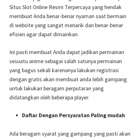
Situs Slot Online Resmi Terpercaya yang hendak
membuat Anda benar-benar nyaman saat bermain
di website yang sangat menarik dan benar-benar
efisien agar dapat dimainkan.
Ini pasti membuat Anda dapat jadikan permainan
sesuatu anime sebagai salah satunya permainan
yang bagus sekali karenanya lakukan registrasi
dengan gratis akan membuat anda lebih gampang
untuk lakukan beragam perputaran yang
didatangkan oleh beberapa player.
Daftar Dengan Persyaratan Paling mudah
Ada beragam syarat yang gampang yang pasti akan