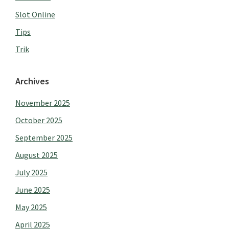
Slot Online
Tips
Trik
Archives
November 2025
October 2025
September 2025
August 2025
July 2025
June 2025
May 2025
April 2025