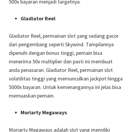
500x bayaran menjadi targetnya.
Gladiator Reel
Gladiator Reel, permainan slot yang sedang gacor
dari pengembang seperti Skywind. Tampilannya
dipenuhi dengan bonus tinggi, pemain bisa
menerima 50x multiplier dan pasti ini membuat
anda penasaran. Gladiator Reel, permainan slot
volatilitas tinggi yang memunculkan jackpot hingga
5000x bayaran. Untuk kemenangannya ini jelas bisa
memuaskan pemain.
Moriarty Megaways
Moriarty Megaways adalah slot yang memiliki