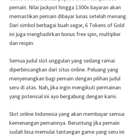
pemain. Nilai jackpot hingga 1300x bayaran akan
memastikan pemain dibayar lunas setelah menang.
Dari simbol berbagai buah segar, 6 Tokens of Gold
ini juga menghadirkan bonus free spin, multiplier
dan respin.
Semua judul slot unggulan yang sedang ramai
diperbincangkan dari situs online. Peluang yang
menyenangkan bagi pemain dengan pilihan judul
seru di atas. Nah, jika ingin mengikuti permainan
yang potensial ini ayo bergabung dengan kami.
Slot online Indonesia yang akan membayar semua
kemenangan pemainnya. Beruntung jika pemain
sudah bisa memulai tantangan game yang seru ini