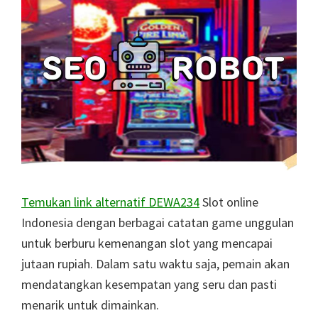
Temukan link alternatif DEWA234
Slot online
Indonesia dengan berbagai catatan game unggulan
untuk berburu kemenangan slot yang mencapai
jutaan rupiah. Dalam satu waktu saja, pemain akan
mendatangkan kesempatan yang seru dan pasti
menarik untuk dimainkan.