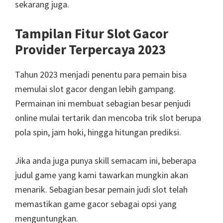
sekarang juga.
Tampilan Fitur Slot Gacor
Provider Terpercaya 2023
Tahun 2023 menjadi penentu para pemain bisa
memulai slot gacor dengan lebih gampang.
Permainan ini membuat sebagian besar penjudi
online mulai tertarik dan mencoba trik slot berupa
pola spin, jam hoki, hingga hitungan prediksi.
Jika anda juga punya skill semacam ini, beberapa
judul game yang kami tawarkan mungkin akan
menarik.
Sebagian besar pemain judi slot telah
memastikan game gacor sebagai opsi yang
menguntungkan.