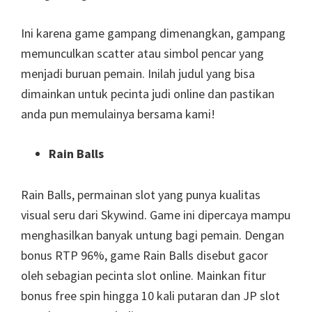
Ini karena game gampang dimenangkan, gampang
memunculkan scatter atau simbol pencar yang
menjadi buruan pemain. Inilah judul yang bisa
dimainkan untuk pecinta judi online dan pastikan
anda pun memulainya bersama kami!
Rain Balls
Rain Balls, permainan slot yang punya kualitas
visual seru dari Skywind. Game ini dipercaya mampu
menghasilkan banyak untung bagi pemain. Dengan
bonus RTP 96%, game Rain Balls disebut gacor
oleh sebagian pecinta slot online. Mainkan fitur
bonus free spin hingga 10 kali putaran dan JP slot