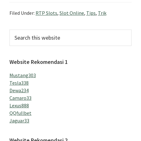
Filed Under:
RTP Slots
,
Slot Online
,
Tips
,
Trik
Primary
Search
this
Sidebar
website
Website Rekomendasi 1
Mustang303
Tesla338
Dewa234
Camaro33
Lexus888
QQfullbet
Jaguar33
Website Rekomendasi 2