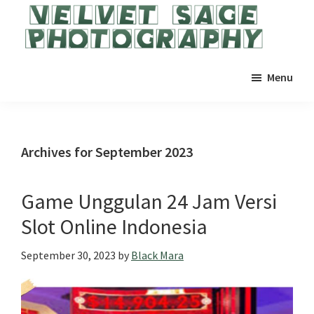
Skip
Skip
to
to
main
primary
Velvet
situs
Sage
content
sidebar
Menu
slot
Photography
online
deposit
pulsa
Archives for September 2023
terbaru
dan
Game Unggulan 24 Jam Versi
terpercaya
Slot Online Indonesia
September 30, 2023
by
Black Mara