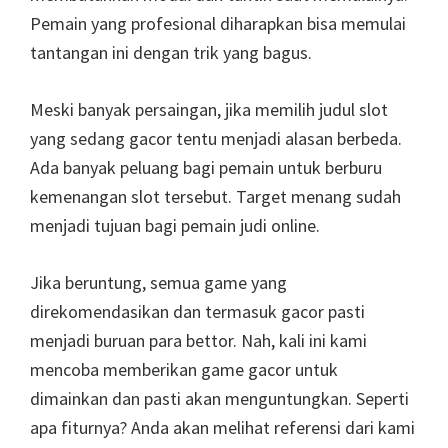
Pemain yang profesional diharapkan bisa memulai
tantangan ini dengan trik yang bagus.
Meski banyak persaingan, jika memilih judul slot
yang sedang gacor tentu menjadi alasan berbeda.
Ada banyak peluang bagi pemain untuk berburu
kemenangan slot tersebut.
Target menang sudah
menjadi tujuan bagi pemain judi online.
Jika beruntung, semua game yang
direkomendasikan dan termasuk gacor pasti
menjadi buruan para bettor. Nah, kali ini kami
mencoba memberikan game gacor untuk
dimainkan dan pasti akan menguntungkan. Seperti
apa fiturnya? Anda akan melihat referensi dari kami