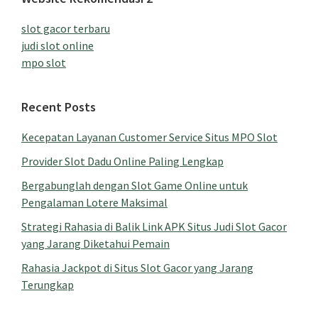
slot gacor terbaru
judi slot online
mpo slot
Recent Posts
Kecepatan Layanan Customer Service Situs MPO Slot
Provider Slot Dadu Online Paling Lengkap
Bergabunglah dengan Slot Game Online untuk
Pengalaman Lotere Maksimal
Strategi Rahasia di Balik Link APK Situs Judi Slot Gacor
yang Jarang Diketahui Pemain
Rahasia Jackpot di Situs Slot Gacor yang Jarang
Terungkap