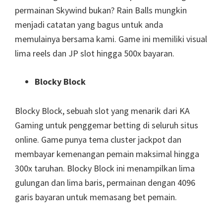
permainan Skywind bukan? Rain Balls mungkin
menjadi catatan yang bagus untuk anda
memulainya bersama kami. Game ini memiliki visual
lima reels dan JP slot hingga 500x bayaran.
Blocky Block
Blocky Block, sebuah slot yang menarik dari KA
Gaming untuk penggemar betting di seluruh situs
online. Game punya tema cluster jackpot dan
membayar kemenangan pemain maksimal hingga
300x taruhan. Blocky Block ini menampilkan lima
gulungan dan lima baris, permainan dengan 4096
garis bayaran untuk memasang bet pemain.