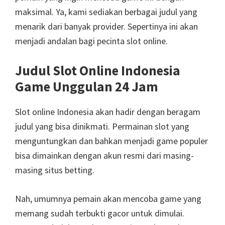
maksimal. Ya, kami sediakan berbagai judul yang
menarik dari banyak provider. Sepertinya ini akan
menjadi andalan bagi pecinta slot online.
Judul Slot Online Indonesia
Game Unggulan 24 Jam
Slot online Indonesia akan hadir dengan beragam
judul yang bisa dinikmati. Permainan slot yang
menguntungkan dan bahkan menjadi game populer
bisa dimainkan dengan akun resmi dari masing-
masing situs betting.
Nah, umumnya pemain akan mencoba game yang
memang sudah terbukti gacor untuk dimulai.