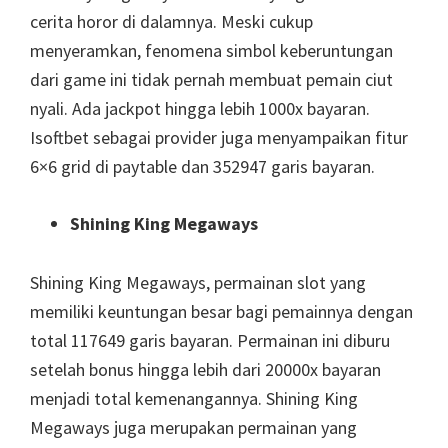
cerita horor di dalamnya. Meski cukup
menyeramkan, fenomena simbol keberuntungan
dari game ini tidak pernah membuat pemain ciut
nyali. Ada jackpot hingga lebih 1000x bayaran.
Isoftbet sebagai provider juga menyampaikan fitur
6×6 grid di paytable dan 352947 garis bayaran.
Shining King Megaways
Shining King Megaways, permainan slot yang
memiliki keuntungan besar bagi pemainnya dengan
total 117649 garis bayaran. Permainan ini diburu
setelah bonus hingga lebih dari 20000x bayaran
menjadi total kemenangannya. Shining King
Megaways juga merupakan permainan yang