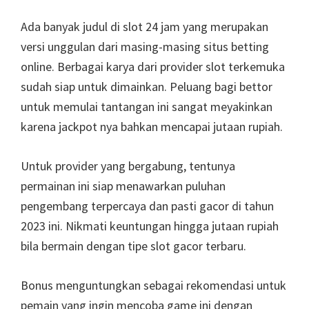
Ada banyak judul di slot 24 jam yang merupakan
versi unggulan dari masing-masing situs betting
online.
Berbagai karya dari provider slot terkemuka
sudah siap untuk dimainkan. Peluang bagi bettor
untuk memulai tantangan ini sangat meyakinkan
karena jackpot nya bahkan mencapai jutaan rupiah.
Untuk provider yang bergabung, tentunya
permainan ini siap menawarkan puluhan
pengembang terpercaya dan pasti gacor di tahun
2023 ini.
Nikmati keuntungan hingga jutaan rupiah
bila bermain dengan tipe slot gacor terbaru.
Bonus menguntungkan sebagai rekomendasi untuk
pemain yang ingin mencoba game ini dengan