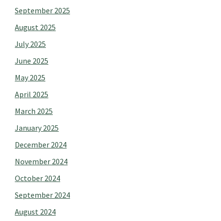
September 2025
August 2025
July 2025
June 2025
May 2025
April 2025
March 2025
January 2025
December 2024
November 2024
October 2024
September 2024
August 2024