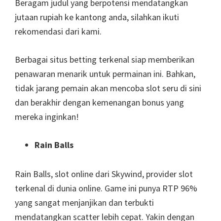
Beragam judul yang berpotensi mendatangkan
jutaan rupiah ke kantong anda, silahkan ikuti
rekomendasi dari kami.
Berbagai situs betting terkenal siap memberikan
penawaran menarik untuk permainan ini. Bahkan,
tidak jarang pemain akan mencoba slot seru di sini
dan berakhir dengan kemenangan bonus yang
mereka inginkan!
Rain Balls
Rain Balls, slot online dari Skywind, provider slot
terkenal di dunia online. Game ini punya RTP 96%
yang sangat menjanjikan dan terbukti
mendatangkan scatter lebih cepat. Yakin dengan