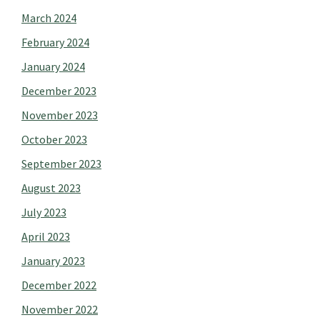
March 2024
February 2024
January 2024
December 2023
November 2023
October 2023
September 2023
August 2023
July 2023
April 2023
January 2023
December 2022
November 2022