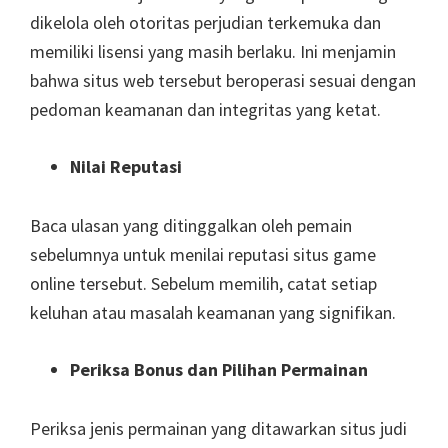
dikelola oleh otoritas perjudian terkemuka dan
memiliki lisensi yang masih berlaku. Ini menjamin
bahwa situs web tersebut beroperasi sesuai dengan
pedoman keamanan dan integritas yang ketat.
Nilai Reputasi
Baca ulasan yang ditinggalkan oleh pemain
sebelumnya untuk menilai reputasi situs game
online tersebut. Sebelum memilih, catat setiap
keluhan atau masalah keamanan yang signifikan.
Periksa Bonus dan Pilihan Permainan
Periksa jenis permainan yang ditawarkan situs judi