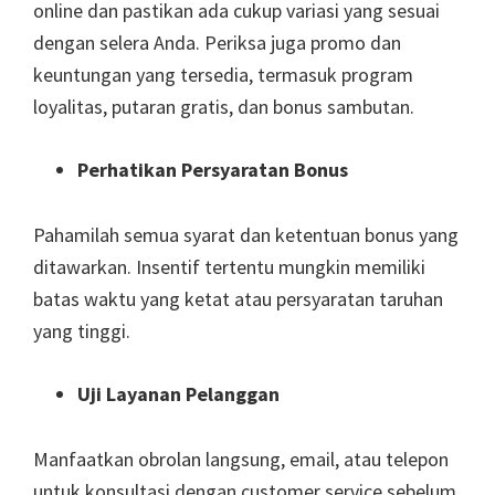
online dan pastikan ada cukup variasi yang sesuai
dengan selera Anda. Periksa juga promo dan
keuntungan yang tersedia, termasuk program
loyalitas, putaran gratis, dan bonus sambutan.
Perhatikan Persyaratan Bonus
Pahamilah semua syarat dan ketentuan bonus yang
ditawarkan. Insentif tertentu mungkin memiliki
batas waktu yang ketat atau persyaratan taruhan
yang tinggi.
Uji Layanan Pelanggan
Manfaatkan obrolan langsung, email, atau telepon
untuk konsultasi dengan customer service sebelum