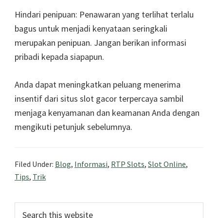
Hindari penipuan: Penawaran yang terlihat terlalu
bagus untuk menjadi kenyataan seringkali
merupakan penipuan.
Jangan berikan informasi
pribadi kepada siapapun.
Anda dapat meningkatkan peluang menerima
insentif dari situs slot gacor terpercaya sambil
menjaga kenyamanan dan keamanan Anda dengan
mengikuti petunjuk sebelumnya.
Filed Under:
Blog
,
Informasi
,
RTP Slots
,
Slot Online
,
Tips
,
Trik
Primary
Search