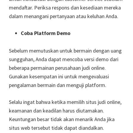
mendaftar. Periksa respons dan kesediaan mereka
dalam menangani pertanyaan atau keluhan Anda.
Coba Platform Demo
Sebelum memutuskan untuk bermain dengan uang
sungguhan, Anda dapat mencoba versi demo dari
beberapa permainan perusahaan judi online.
Gunakan kesempatan ini untuk mengevaluasi
pengalaman bermain dan menguji platform.
Selalu ingat bahwa ketika memilih situs judi online,
keamanan dan keadilan harus diutamakan.
Keuntungan besar tidak akan menarik Anda jika
situs web tersebut tidak dapat diandalkan.