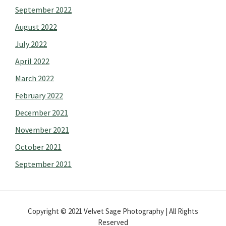
September 2022
August 2022
July 2022
April 2022
March 2022
February 2022
December 2021
November 2021
October 2021
September 2021
Copyright © 2021 Velvet Sage Photography | All Rights
Reserved