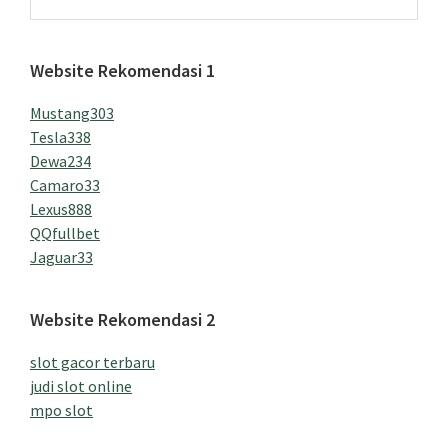
this
Sidebar
website
Website Rekomendasi 1
Mustang303
Tesla338
Dewa234
Camaro33
Lexus888
QQfullbet
Jaguar33
Website Rekomendasi 2
slot gacor terbaru
judi slot online
mpo slot