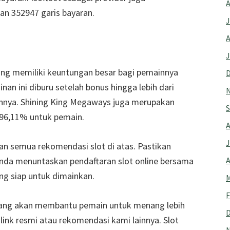
A
an 352947 garis bayaran.
J
A
J
ang memiliki keuntungan besar bagi pemainnya
nan ini diburu setelah bonus hingga lebih dari
nnya. Shining King Megaways juga merupakan
S
96,11% untuk pemain.
A
J
n semua rekomendasi slot di atas. Pastikan
anda menuntaskan pendaftaran slot online bersama
A
ng siap untuk dimainkan.
M
F
3 yang akan membantu pemain untuk menang lebih
 link resmi atau rekomendasi kami lainnya. Slot