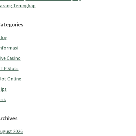
arang Terungkap
Categories
Blog
nformasi
ive Casino
TP Slots
lot Online
ips
rik
Archives
ugust 2026