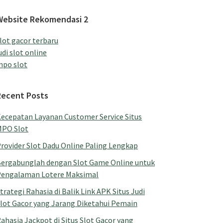
Website Rekomendasi 2
lot gacor terbaru
udi slot online
po slot
Recent Posts
ecepatan Layanan Customer Service Situs
MPO Slot
rovider Slot Dadu Online Paling Lengkap
ergabunglah dengan Slot Game Online untuk
engalaman Lotere Maksimal
trategi Rahasia di Balik Link APK Situs Judi
lot Gacor yang Jarang Diketahui Pemain
ahasia Jackpot di Situs Slot Gacor yang