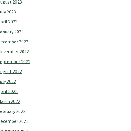
ugust 2023
uly 2023
pril 2023
anuary 2023
December 2022
November 2022
eptember 2022
ugust 2022
uly 2022
pril 2022
arch 2022
ebruary 2022
December 2021