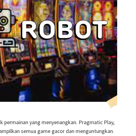
tuk permainan yang menyenangkan. Pragmatic Play,
menampilkan semua game gacor dan menguntungkan.