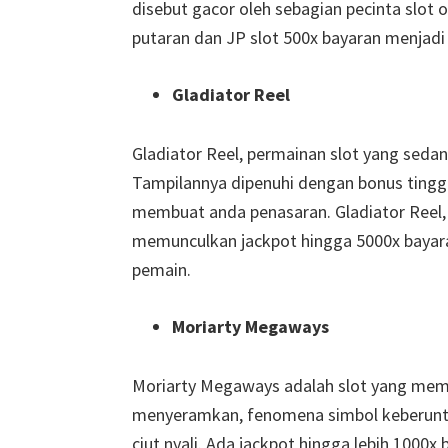
disebut gacor oleh sebagian pecinta slot o
putaran dan JP slot 500x bayaran menjadi
Gladiator Reel
Gladiator Reel, permainan slot yang seda
Tampilannya dipenuhi dengan bonus tinggi,
membuat anda penasaran. Gladiator Reel, p
memunculkan jackpot hingga 5000x bayar
pemain.
Moriarty Megaways
Moriarty Megaways adalah slot yang memil
menyeramkan, fenomena simbol keberuntu
ciut nyali. Ada jackpot hingga lebih 1000x 