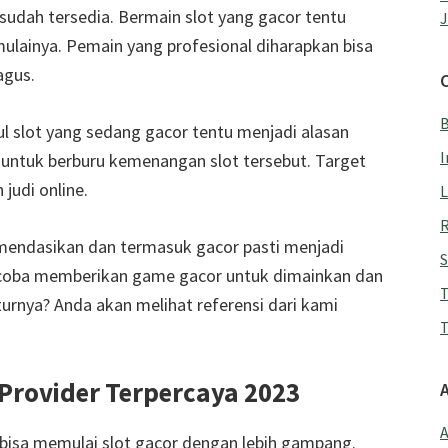
 sudah tersedia.
Bermain slot yang gacor tentu
J
lainya. Pemain yang profesional diharapkan bisa
agus.
ul slot yang sedang gacor tentu menjadi alasan
I
 untuk berburu kemenangan slot tersebut.
Target
judi online.
L
R
mendasikan dan termasuk gacor pasti menjadi
S
mencoba memberikan game gacor untuk dimainkan dan
T
urnya? Anda akan melihat referensi dari kami
T
 Provider Terpercaya 2023
A
bisa memulai slot gacor dengan lebih gampang.