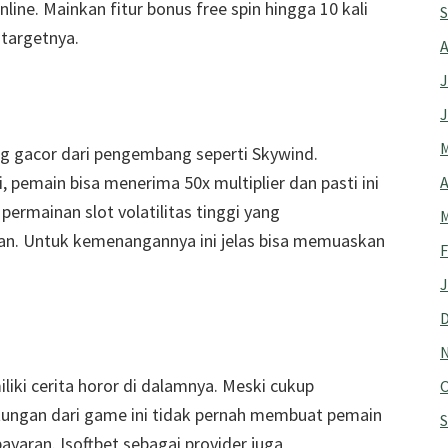
nline. Mainkan fitur bonus free spin hingga 10 kali
S
 targetnya.
A
J
J
M
ng gacor dari pengembang seperti Skywind.
 pemain bisa menerima 50x multiplier dan pasti ini
A
ermainan slot volatilitas tinggi yang
M
an. Untuk kemenangannya ini jelas bisa memuaskan
F
J
iki cerita horor di dalamnya. Meski cukup
O
ngan dari game ini tidak pernah membuat pemain
S
bayaran. Isoftbet sebagai provider juga