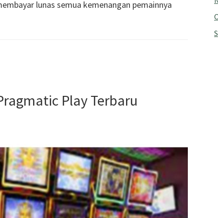
 membayar lunas semua kemenangan pemainnya
O
S
 Pragmatic Play Terbaru