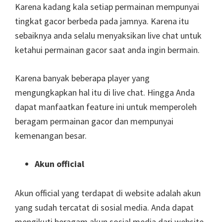
Karena kadang kala setiap permainan mempunyai
tingkat gacor berbeda pada jamnya.
Karena itu
sebaiknya anda selalu menyaksikan live chat untuk
ketahui permainan gacor saat anda ingin bermain.
Karena banyak beberapa player yang
mengungkapkan hal itu di live chat. Hingga Anda
dapat manfaatkan feature ini untuk memperoleh
beragam permainan gacor dan mempunyai
kemenangan besar.
Akun official
Akun official yang terdapat di website adalah akun
yang sudah tercatat di sosial media. Anda dapat
mengikuti beragam akun sosial media dari website