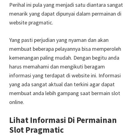
Perihal ini pula yang menjadi satu diantara sangat
menarik yang dapat dipunyai dalam permainan di
website pragmatic.
Yang pasti perjudian yang nyaman dan akan
membuat beberapa pelayannya bisa memperoleh
kemenangan paling mudah.
Dengan begitu anda
harus memahami dan mengikuti beragam
informasi yang terdapat di website ini. Informasi
yang ada sangat aktual dan terkini agar dapat
membuat anda lebih gampang saat bermain slot
online.
Lihat Informasi Di Permainan
Slot Pragmatic