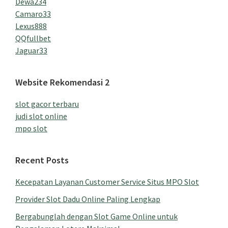
Dewa234
Camaro33
Lexus888
QQfullbet
Jaguar33
Website Rekomendasi 2
slot gacor terbaru
judi slot online
mpo slot
Recent Posts
Kecepatan Layanan Customer Service Situs MPO Slot
Provider Slot Dadu Online Paling Lengkap
Bergabunglah dengan Slot Game Online untuk