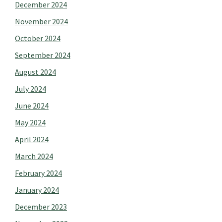
December 2024
November 2024
October 2024
September 2024
August 2024
July 2024
June 2024
May 2024
April 2024
March 2024
February 2024
January 2024
December 2023