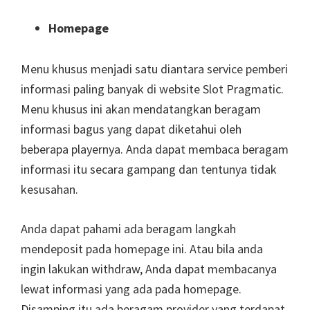
Homepage
Menu khusus menjadi satu diantara service pemberi
informasi paling banyak di website Slot Pragmatic.
Menu khusus ini akan mendatangkan beragam
informasi bagus yang dapat diketahui oleh
beberapa playernya.
Anda dapat membaca beragam
informasi itu secara gampang dan tentunya tidak
kesusahan.
Anda dapat pahami ada beragam langkah
mendeposit pada homepage ini.
Atau bila anda
ingin lakukan withdraw, Anda dapat membacanya
lewat informasi yang ada pada homepage.
Disamping itu ada beragam provider yang terdapat