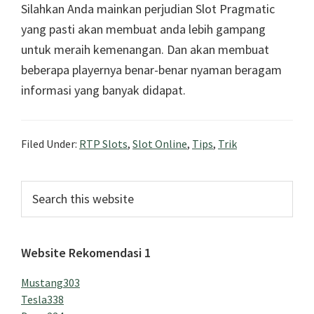
Silahkan Anda mainkan perjudian Slot Pragmatic
yang pasti akan membuat anda lebih gampang
untuk meraih kemenangan. Dan akan membuat
beberapa playernya benar-benar nyaman beragam
informasi yang banyak didapat.
Filed Under:
RTP Slots
,
Slot Online
,
Tips
,
Trik
Primary
Search
this
Sidebar
website
Website Rekomendasi 1
Mustang303
Tesla338