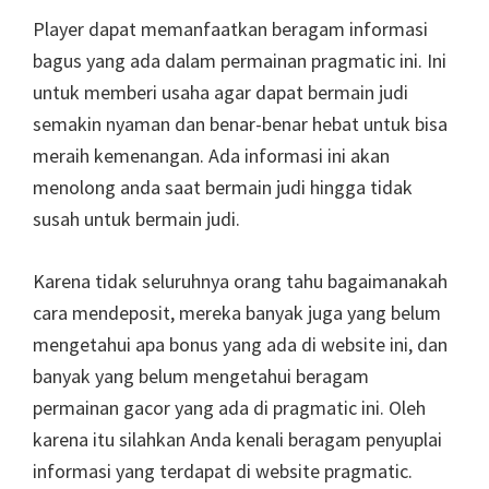
Player dapat memanfaatkan beragam informasi
bagus yang ada dalam permainan pragmatic ini. Ini
untuk memberi usaha agar dapat bermain judi
semakin nyaman dan benar-benar hebat untuk bisa
meraih kemenangan.
Ada informasi ini akan
menolong anda saat bermain judi hingga tidak
susah untuk bermain judi.
Karena tidak seluruhnya orang tahu bagaimanakah
cara mendeposit, mereka banyak juga yang belum
mengetahui apa bonus yang ada di website ini, dan
banyak yang belum mengetahui beragam
permainan gacor yang ada di pragmatic ini.
Oleh
karena itu silahkan Anda kenali beragam penyuplai
informasi yang terdapat di website pragmatic.