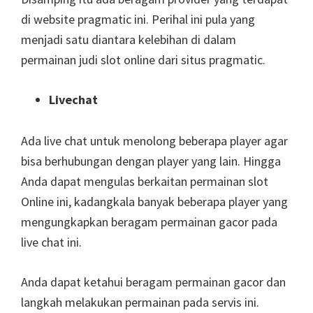
di website pragmatic ini. Perihal ini pula yang
menjadi satu diantara kelebihan di dalam
permainan judi slot online dari situs pragmatic.
Livechat
Ada live chat untuk menolong beberapa player agar
bisa berhubungan dengan player yang lain. Hingga
Anda dapat mengulas berkaitan permainan slot
Online ini, kadangkala banyak beberapa player yang
mengungkapkan beragam permainan gacor pada
live chat ini.
Anda dapat ketahui beragam permainan gacor dan
langkah melakukan permainan pada servis ini.