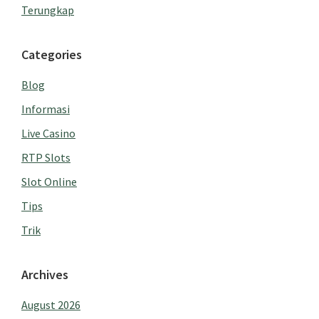
Terungkap
Categories
Blog
Informasi
Live Casino
RTP Slots
Slot Online
Tips
Trik
Archives
August 2026