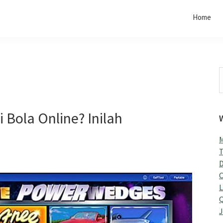
Home
S
t
w
Bola Online? Inilah
T
L
Q
J