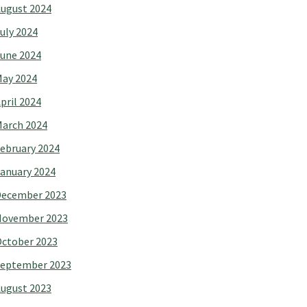
ugust 2024
uly 2024
une 2024
ay 2024
pril 2024
arch 2024
ebruary 2024
anuary 2024
December 2023
November 2023
ctober 2023
eptember 2023
ugust 2023