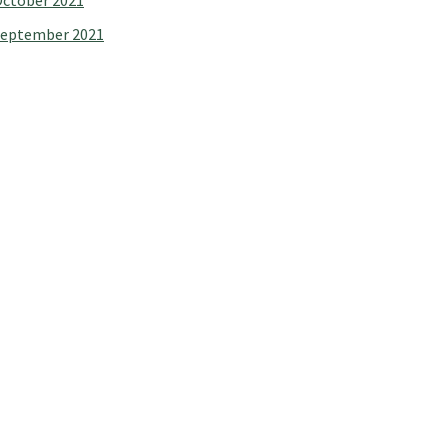
ctober 2021
eptember 2021